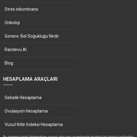
Stres inkontinans
Onkoloji
Gonere: Bel Soğukluğu Nedir
Randevu Al
Blog
HESAPLAMA ARAÇLARI
Gebelik Hesaplama
Ovulasyon Hesaplama
Vücut Kitle İndeksi Hesaplama
Bu sitedeki içerik bilgilendirme amaçlı olup tanı ve tedavinin mutlaka bir doktor tarafından