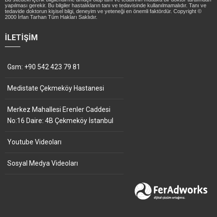
yapılması gerekir. Bu bilgiler hastalıkların tanı ve tedavisinde kullanılmamalıdır. Tanı ve
tedavide doktorun kişisel bilgi, deneyim ve yeteneği en önemli faktördür. Copyright ©
2000 İrfan Tarhan Tüm Hakları Saklıdır.
İLETIŞIM
Gsm: +90 542 423 79 81
Medistate Çekmeköy Hastanesi
Merkez Mahallesi Erenler Caddesi
No:16 Daire: 4B Çekmeköy İstanbul
Youtube Videoları
Sosyal Medya Videoları