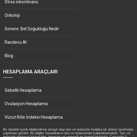
Stres inkontinans
Onkoloji
Gonere: Bel Soğukluğu Nedir
Randevu Al
Blog
HESAPLAMA ARAÇLARI
Gebelik Hesaplama
Ovulasyon Hesaplama
Vücut Kitle İndeksi Hesaplama
Bu sitedeki içerik bilgilendirme amaçlı olup tanı ve tedavinin mutlaka bir doktor tarafından
yapılması gerekir. Bu bilgiler hastalıkların tanı ve tedavisinde kullanılmamalıdır. Tanı ve
tedavide doktorun kişisel bilgi, deneyim ve yeteneği en önemli faktördür. Copyright ©