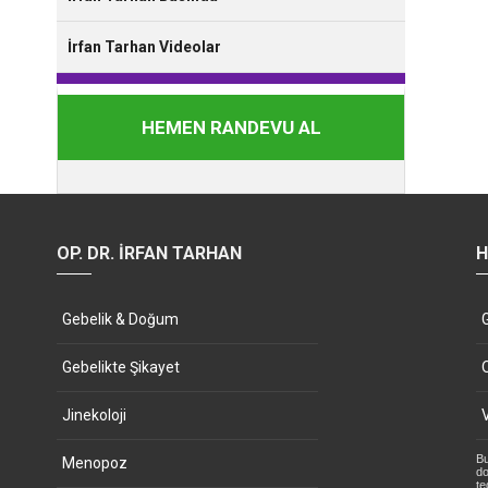
İrfan Tarhan Videolar
HEMEN RANDEVU AL
OP. DR. İRFAN TARHAN
H
Gebelik & Doğum
Gebelikte Şikayet
Jinekoloji
Bu
Menopoz
do
te