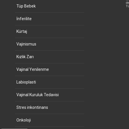
de
Tüp Bebek
Tü
İnferilite
Kürtaj
Vajinismus
Kızlık Zarı
Vajinal Yenilenme
Labioplasti
Vajinal Kuruluk Tedavisi
Stres inkontinans
Onkoloji