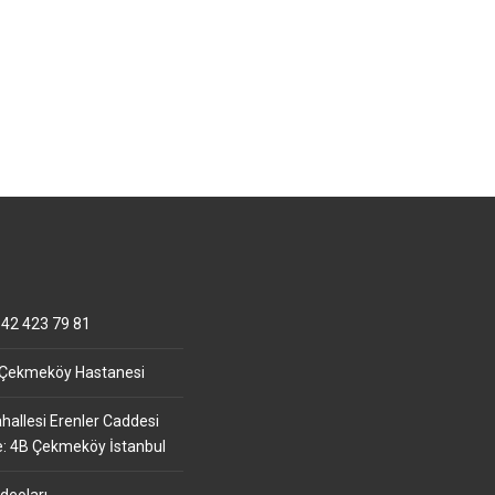
42 423 79 81
 Çekmeköy Hastanesi
allesi Erenler Caddesi
e: 4B Çekmeköy İstanbul