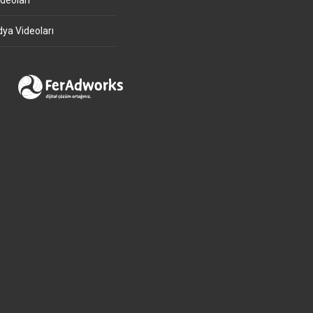
deoları
ya Videoları