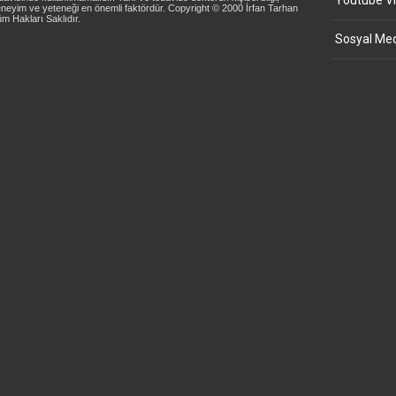
Youtube Vi
neyim ve yeteneği en önemli faktördür. Copyright © 2000 İrfan Tarhan
m Hakları Saklıdır.
Sosyal Med