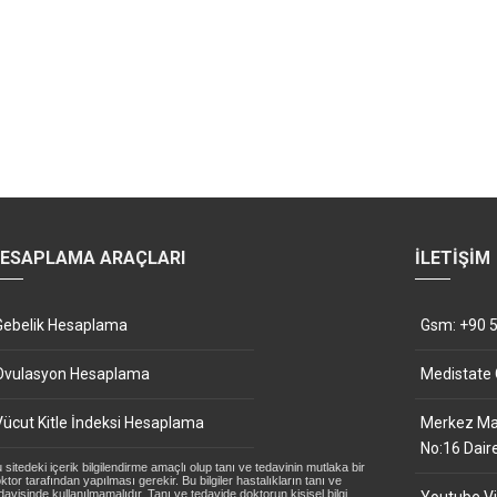
ESAPLAMA ARAÇLARI
İLETIŞIM
Gebelik Hesaplama
Gsm: +90 5
Ovulasyon Hesaplama
Medistate
Vücut Kitle İndeksi Hesaplama
Merkez Mah
No:16 Dair
 sitedeki içerik bilgilendirme amaçlı olup tanı ve tedavinin mutlaka bir
ktor tarafından yapılması gerekir. Bu bilgiler hastalıkların tanı ve
davisinde kullanılmamalıdır. Tanı ve tedavide doktorun kişisel bilgi,