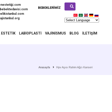
enestetiği.com
BEBEKLERIMIZ
bebektedavisi.com
elikistanbul.com
ajistanbul.org
 ESTETIK
LABIOPLASTI
VAJINISMUS
BLOG
İLETIŞIM
Anasayfa
Hpv Aşısı Rahim Ağzı Kanseri