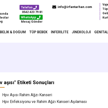
Vaj
info@irfantarhan.com
Telefon
Tüp
0542 423 79 81
Geb
sında
WhatsApp
deolar
Kurt
og
Mesaj Gönder
BELIK & DOĞUM
TÜP BEBEK
İNFERILITE
JINEKOLOJI
GENITAL
v aşısı
" Etiketi Sonuçları
Hpv Aşısı Rahim Ağzı Kanseri
Hpv Enfeksiyonu ve Rahim Ağzı Kanseri Aşılaması