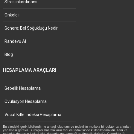
Stres inkontinans
Onkoloji
Gonere: Bel Soğukluğu Nedir
Randevu Al
Blog
HESAPLAMA ARAÇLARI
Gebelik Hesaplama
Ovulasyon Hesaplama
Vücut Kitle İndeksi Hesaplama
Bu sitedeki içerik bilgilendirme amaçlı olup tanı ve tedavinin mutlaka bir doktor tarafından
yapılması gerekir. Bu bilgiler hastalıkların tanı ve tedavisinde kullanılmamalıdır. Tanı ve
tedavide doktorun kişisel bilgi, deneyim ve yeteneği en önemli faktördür. Copyright ©