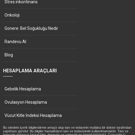
Stres inkontinans
Onkoloji
Gonere: Bel Soğukluğu Nedir
Randevu Al
Blog
HESAPLAMA ARAÇLARI
Gebelik Hesaplama
Ovulasyon Hesaplama
Vücut Kitle İndeksi Hesaplama
Bu sitedeki içerik bilgilendirme amaçlı olup tanı ve tedavinin mutlaka bir doktor tarafından
yapılması gerekir. Bu bilgiler hastalıkların tanı ve tedavisinde kullanılmamalıdır. Tanı ve
tedavide doktorun kişisel bilgi, deneyim ve yeteneği en önemli faktördür. Copyright ©