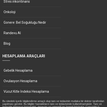
Stres inkontinans
Onkoloji
Gonere: Bel Soğukluğu Nedir
Randevu Al
Blog
HESAPLAMA ARAÇLARI
Gebelik Hesaplama
Ovulasyon Hesaplama
Vücut Kitle İndeksi Hesaplama
Bu sitedeki içerik bilgilendirme amaçlı olup tanı ve tedavinin mutlaka bir doktor tarafından
yapılması gerekir. Bu bilgiler hastalıkların tanı ve tedavisinde kullanılmamalıdır. Tanı ve
tedavide doktorun kişisel bilgi, deneyim ve yeteneği en önemli faktördür. Copyright ©