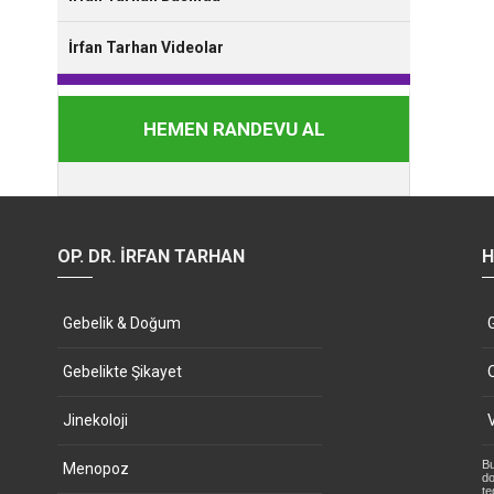
İrfan Tarhan Videolar
HEMEN RANDEVU AL
OP. DR. İRFAN TARHAN
H
Gebelik & Doğum
Gebelikte Şikayet
Jinekoloji
Bu
Menopoz
do
te