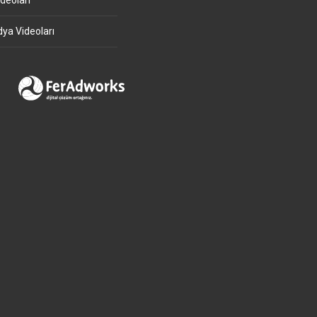
deoları
ya Videoları