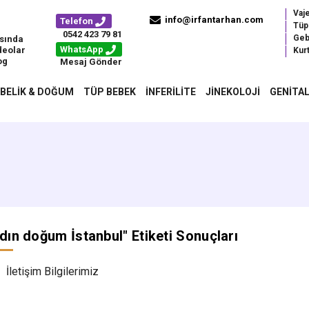
Vaj
info@irfantarhan.com
Telefon
Tüp
0542 423 79 81
Geb
sında
WhatsApp
deolar
Kurt
og
Mesaj Gönder
BELIK & DOĞUM
TÜP BEBEK
İNFERILITE
JINEKOLOJI
GENITAL
dın doğum İstanbul
" Etiketi Sonuçları
İletişim Bilgilerimiz