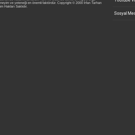
Youtube Vi
neyim ve yeteneği en önemli faktördür. Copyright © 2000 İrfan Tarhan
m Hakları Saklıdır.
Sosyal Med