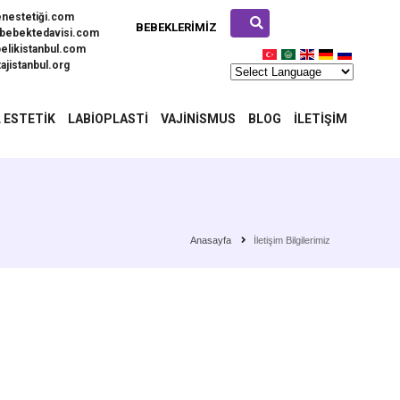
enestetiği.com
BEBEKLERIMIZ
bebektedavisi.com
elikistanbul.com
ajistanbul.org
 ESTETIK
LABIOPLASTI
VAJINISMUS
BLOG
İLETIŞIM
Anasayfa
İletişim Bilgilerimiz