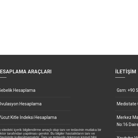
ESAPLAMA ARAÇLARI
İLETIŞIM
Gebelik Hesaplama
Gsm: +90 5
Ovulasyon Hesaplama
Medistate
Vücut Kitle İndeksi Hesaplama
Merkez Mah
No:16 Dair
 sitedeki içerik bilgilendirme amaçlı olup tanı ve tedavinin mutlaka bir
ktor tarafından yapılması gerekir. Bu bilgiler hastalıkların tanı ve
davisinde kullanılmamalıdır. Tanı ve tedavide doktorun kişisel bilgi,