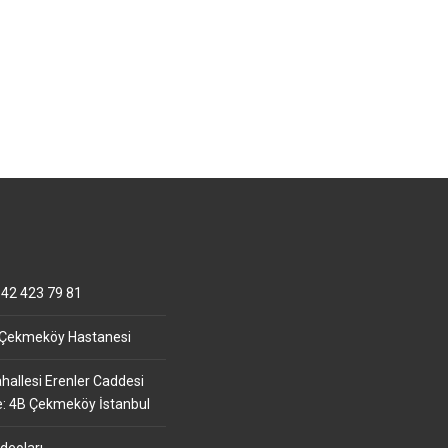
42 423 79 81
 Çekmeköy Hastanesi
allesi Erenler Caddesi
e: 4B Çekmeköy İstanbul