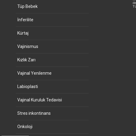
de
Tüp Bebek
Tü
İnferilite
Kürtaj
Vajinismus
Kızlık Zarı
Vajinal Yenilenme
Labioplasti
Vajinal Kuruluk Tedavisi
Stres inkontinans
Onkoloji