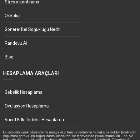
Stres inkontinans
Onkoloji
Gonere: Bel Soğukluğu Nedir
Randevu Al
Blog
HESAPLAMA ARAÇLARI
Gebelik Hesaplama
Ovulasyon Hesaplama
Vücut Kitle İndeksi Hesaplama
Bu sitedeki içerik bilgilendirme amaçlı olup tanı ve tedavinin mutlaka bir doktor tarafından
yapılması gerekir. Bu bilgiler hastalıkların tanı ve tedavisinde kullanılmamalıdır. Tanı ve
tedavide doktorun kişisel bilgi, deneyim ve yeteneği en önemli faktördür. Copyright ©