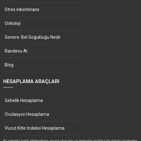
Stres inkontinans
Onkoloji
Gonere: Bel Soğukluğu Nedir
Randevu Al
Blog
HESAPLAMA ARAÇLARI
Gebelik Hesaplama
Ovulasyon Hesaplama
Vücut Kitle İndeksi Hesaplama
Bu sitedeki içerik bilgilendirme amaçlı olup tanı ve tedavinin mutlaka bir doktor tarafından