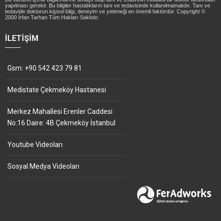
yapılması gerekir. Bu bilgiler hastalıkların tanı ve tedavisinde kullanılmamalıdır. Tanı ve
tedavide doktorun kişisel bilgi, deneyim ve yeteneği en önemli faktördür. Copyright ©
2000 İrfan Tarhan Tüm Hakları Saklıdır.
İLETIŞIM
Gsm: +90 542 423 79 81
Medistate Çekmeköy Hastanesi
Merkez Mahallesi Erenler Caddesi
No:16 Daire: 4B Çekmeköy İstanbul
Youtube Videoları
Sosyal Medya Videoları