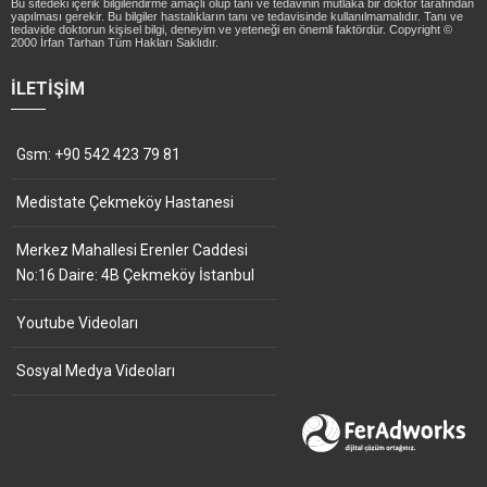
Bu sitedeki içerik bilgilendirme amaçlı olup tanı ve tedavinin mutlaka bir doktor tarafından
yapılması gerekir. Bu bilgiler hastalıkların tanı ve tedavisinde kullanılmamalıdır. Tanı ve
tedavide doktorun kişisel bilgi, deneyim ve yeteneği en önemli faktördür. Copyright ©
2000 İrfan Tarhan Tüm Hakları Saklıdır.
İLETIŞIM
Gsm: +90 542 423 79 81
Medistate Çekmeköy Hastanesi
Merkez Mahallesi Erenler Caddesi
No:16 Daire: 4B Çekmeköy İstanbul
Youtube Videoları
Sosyal Medya Videoları