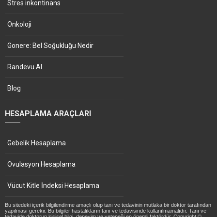
Stres inkontinans
Onkoloji
Gonere: Bel Soğukluğu Nedir
Randevu Al
Blog
HESAPLAMA ARAÇLARI
Gebelik Hesaplama
Ovulasyon Hesaplama
Vücut Kitle İndeksi Hesaplama
Bu sitedeki içerik bilgilendirme amaçlı olup tanı ve tedavinin mutlaka bir doktor tarafından
yapılması gerekir. Bu bilgiler hastalıkların tanı ve tedavisinde kullanılmamalıdır. Tanı ve
tedavide doktorun kişisel bilgi, deneyim ve yeteneği en önemli faktördür. Copyright ©