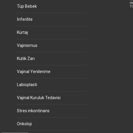
de
Tüp Bebek
Tü
İnferilite
Kürtaj
Vajinismus
Kızlık Zarı
Vajinal Yenilenme
Labioplasti
Vajinal Kuruluk Tedavisi
Stres inkontinans
Onkoloji