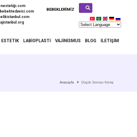
enestetiği.com
BEBEKLERIMIZ
bebektedavisi.com
elikistanbul.com
ajistanbul.org
 ESTETIK
LABIOPLASTI
VAJINISMUS
BLOG
İLETIŞIM
Anasayfa
Düşük Sonrası Kürtaj