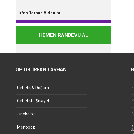
İrfan Tarhan Videolar
HEMEN RANDEVU AL
OP. DR. İRFAN TARHAN
H
Gebelik & Doğum
Gebelikte Şikayet
Jinekoloji
Bu
Menopoz
do
te