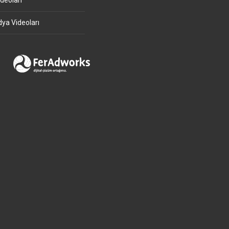
deoları
ya Videoları