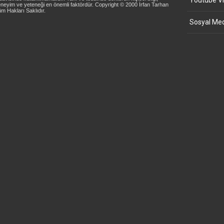
Youtube Vi
neyim ve yeteneği en önemli faktördür. Copyright © 2000 İrfan Tarhan
m Hakları Saklıdır.
Sosyal Med