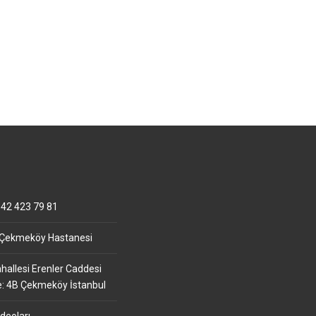
42 423 79 81
 Çekmeköy Hastanesi
allesi Erenler Caddesi
e: 4B Çekmeköy İstanbul