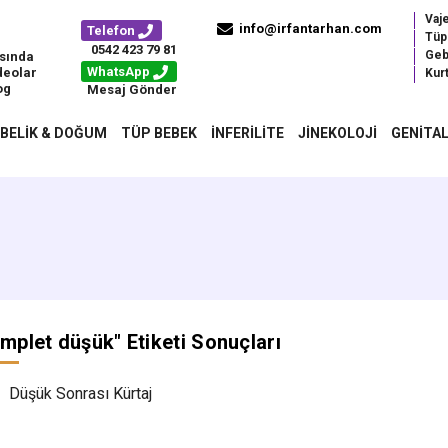
Vaj
info@irfantarhan.com
Telefon
Tüp
0542 423 79 81
Geb
sında
WhatsApp
deolar
Kurt
og
Mesaj Gönder
BELIK & DOĞUM
TÜP BEBEK
İNFERILITE
JINEKOLOJI
GENITAL
mplet düşük
" Etiketi Sonuçları
Düşük Sonrası Kürtaj