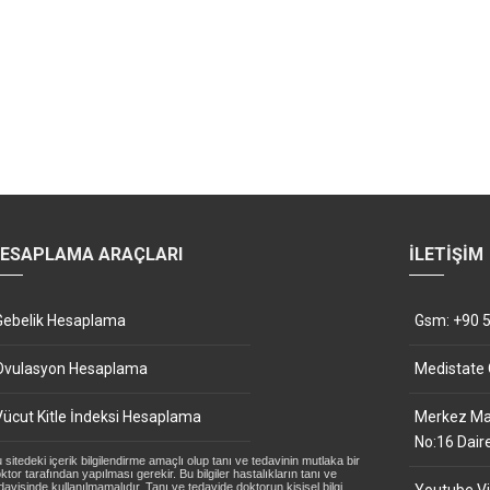
ESAPLAMA ARAÇLARI
İLETIŞIM
Gebelik Hesaplama
Gsm: +90 5
Ovulasyon Hesaplama
Medistate
Vücut Kitle İndeksi Hesaplama
Merkez Mah
No:16 Dair
 sitedeki içerik bilgilendirme amaçlı olup tanı ve tedavinin mutlaka bir
ktor tarafından yapılması gerekir. Bu bilgiler hastalıkların tanı ve
davisinde kullanılmamalıdır. Tanı ve tedavide doktorun kişisel bilgi,