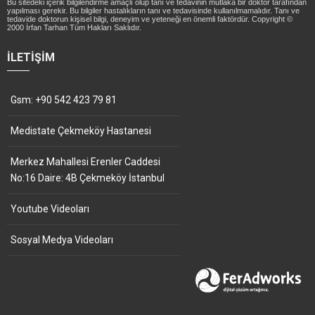
Bu sitedeki içerik bilgilendirme amaçlı olup tanı ve tedavinin mutlaka bir doktor tarafından
yapılması gerekir. Bu bilgiler hastalıkların tanı ve tedavisinde kullanılmamalıdır. Tanı ve
tedavide doktorun kişisel bilgi, deneyim ve yeteneği en önemli faktördür. Copyright ©
2000 İrfan Tarhan Tüm Hakları Saklıdır.
İLETIŞIM
Gsm: +90 542 423 79 81
Medistate Çekmeköy Hastanesi
Merkez Mahallesi Erenler Caddesi
No:16 Daire: 4B Çekmeköy İstanbul
Youtube Videoları
Sosyal Medya Videoları