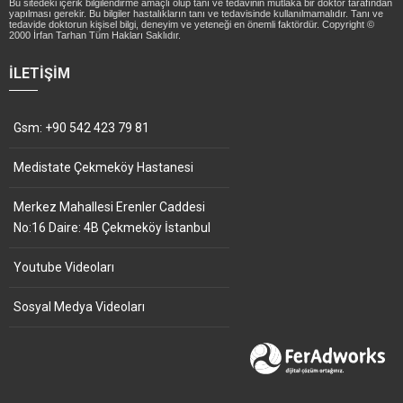
Bu sitedeki içerik bilgilendirme amaçlı olup tanı ve tedavinin mutlaka bir doktor tarafından
yapılması gerekir. Bu bilgiler hastalıkların tanı ve tedavisinde kullanılmamalıdır. Tanı ve
tedavide doktorun kişisel bilgi, deneyim ve yeteneği en önemli faktördür. Copyright ©
2000 İrfan Tarhan Tüm Hakları Saklıdır.
İLETIŞIM
Gsm: +90 542 423 79 81
Medistate Çekmeköy Hastanesi
Merkez Mahallesi Erenler Caddesi
No:16 Daire: 4B Çekmeköy İstanbul
Youtube Videoları
Sosyal Medya Videoları