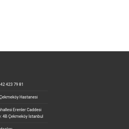
42 423 79 81
 Çekmeköy Hastanesi
allesi Erenler Caddesi
e: 4B Çekmeköy İstanbul