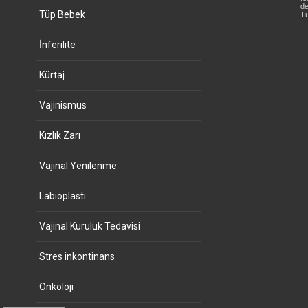
de
Tüp Bebek
Tü
İnferilite
Kürtaj
Vajinismus
Kızlık Zarı
Vajinal Yenilenme
Labioplasti
Vajinal Kuruluk Tedavisi
Stres inkontinans
Onkoloji