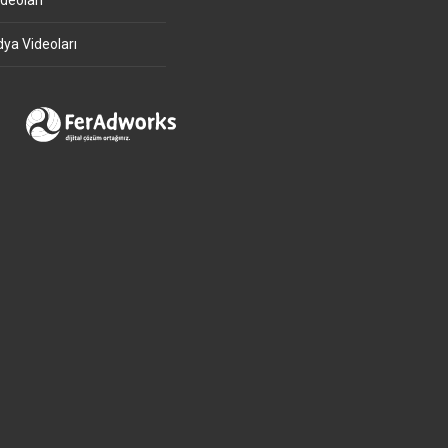
deoları
ya Videoları