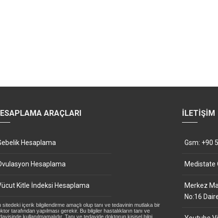
ESAPLAMA ARAÇLARI
İLETIŞIM
Gebelik Hesaplama
Gsm: +90 5
Ovulasyon Hesaplama
Medistate
Vücut Kitle İndeksi Hesaplama
Merkez Mah
No:16 Dair
 sitedeki içerik bilgilendirme amaçlı olup tanı ve tedavinin mutlaka bir
ktor tarafından yapılması gerekir. Bu bilgiler hastalıkların tanı ve
davisinde kullanılmamalıdır. Tanı ve tedavide doktorun kişisel bilgi,