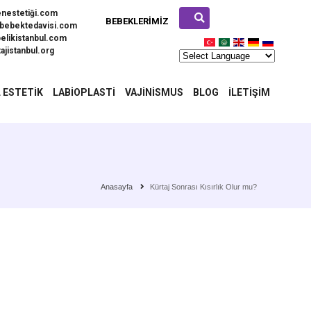
enestetiği.com
BEBEKLERIMIZ
bebektedavisi.com
elikistanbul.com
ajistanbul.org
 ESTETIK
LABIOPLASTI
VAJINISMUS
BLOG
İLETIŞIM
Anasayfa
Kürtaj Sonrası Kısırlık Olur mu?