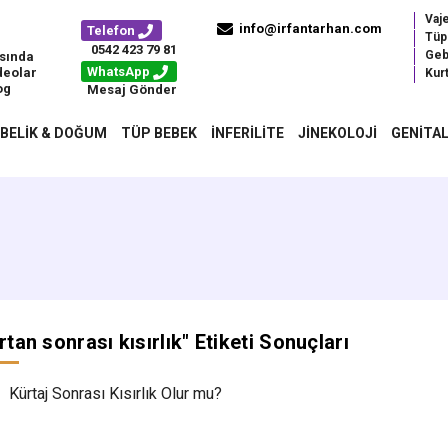
Vaj
info@irfantarhan.com
Telefon
Tüp
0542 423 79 81
Geb
sında
WhatsApp
deolar
Kurt
og
Mesaj Gönder
BELIK & DOĞUM
TÜP BEBEK
İNFERILITE
JINEKOLOJI
GENITAL
rtan sonrası kısırlık
" Etiketi Sonuçları
Kürtaj Sonrası Kısırlık Olur mu?