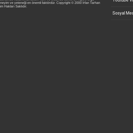
Youtube Vi
neyim ve yeteneği en önemli faktördür. Copyright © 2000 İrfan Tarhan
m Hakları Saklıdır.
Sosyal Med