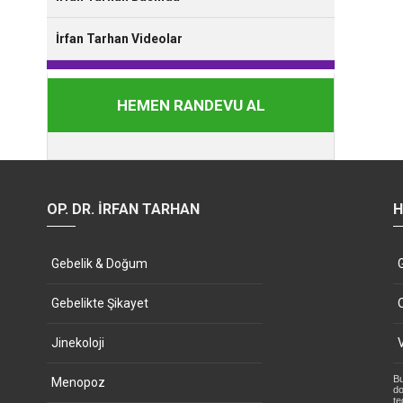
İrfan Tarhan Videolar
HEMEN RANDEVU AL
OP. DR. İRFAN TARHAN
H
Gebelik & Doğum
Gebelikte Şikayet
Jinekoloji
Bu
Menopoz
do
te