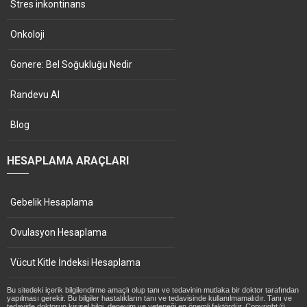
Stres inkontinans
Onkoloji
Gonere: Bel Soğukluğu Nedir
Randevu Al
Blog
HESAPLAMA ARAÇLARI
Gebelik Hesaplama
Ovulasyon Hesaplama
Vücut Kitle İndeksi Hesaplama
Bu sitedeki içerik bilgilendirme amaçlı olup tanı ve tedavinin mutlaka bir doktor tarafından
yapılması gerekir. Bu bilgiler hastalıkların tanı ve tedavisinde kullanılmamalıdır. Tanı ve
tedavide doktorun kişisel bilgi, deneyim ve yeteneği en önemli faktördür. Copyright ©