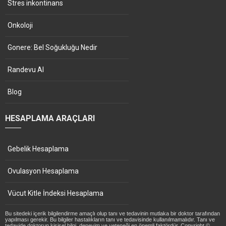
Stres inkontinans
Onkoloji
Gonere: Bel Soğukluğu Nedir
Randevu Al
Blog
HESAPLAMA ARAÇLARI
Gebelik Hesaplama
Ovulasyon Hesaplama
Vücut Kitle İndeksi Hesaplama
Bu sitedeki içerik bilgilendirme amaçlı olup tanı ve tedavinin mutlaka bir doktor tarafından
yapılması gerekir. Bu bilgiler hastalıkların tanı ve tedavisinde kullanılmamalıdır. Tanı ve
tedavide doktorun kişisel bilgi, deneyim ve yeteneği en önemli faktördür. Copyright ©