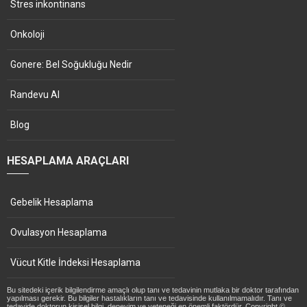
Stres inkontinans
Onkoloji
Gonere: Bel Soğukluğu Nedir
Randevu Al
Blog
HESAPLAMA ARAÇLARI
Gebelik Hesaplama
Ovulasyon Hesaplama
Vücut Kitle İndeksi Hesaplama
Bu sitedeki içerik bilgilendirme amaçlı olup tanı ve tedavinin mutlaka bir doktor tarafından
yapılması gerekir. Bu bilgiler hastalıkların tanı ve tedavisinde kullanılmamalıdır. Tanı ve
tedavide doktorun kişisel bilgi, deneyim ve yeteneği en önemli faktördür. Copyright ©