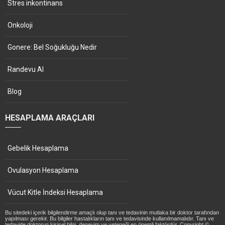
Stres inkontinans
Onkoloji
Gonere: Bel Soğukluğu Nedir
Randevu Al
Blog
HESAPLAMA ARAÇLARI
Gebelik Hesaplama
Ovulasyon Hesaplama
Vücut Kitle İndeksi Hesaplama
Bu sitedeki içerik bilgilendirme amaçlı olup tanı ve tedavinin mutlaka bir doktor tarafından
yapılması gerekir. Bu bilgiler hastalıkların tanı ve tedavisinde kullanılmamalıdır. Tanı ve
tedavide doktorun kişisel bilgi, deneyim ve yeteneği en önemli faktördür. Copyright ©