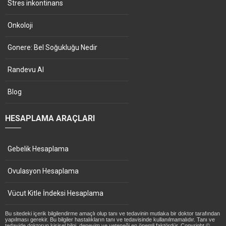
Stres inkontinans
Onkoloji
Gonere: Bel Soğukluğu Nedir
Randevu Al
Blog
HESAPLAMA ARAÇLARI
Gebelik Hesaplama
Ovulasyon Hesaplama
Vücut Kitle İndeksi Hesaplama
Bu sitedeki içerik bilgilendirme amaçlı olup tanı ve tedavinin mutlaka bir doktor tarafından
yapılması gerekir. Bu bilgiler hastalıkların tanı ve tedavisinde kullanılmamalıdır. Tanı ve
tedavide doktorun kişisel bilgi, deneyim ve yeteneği en önemli faktördür. Copyright ©