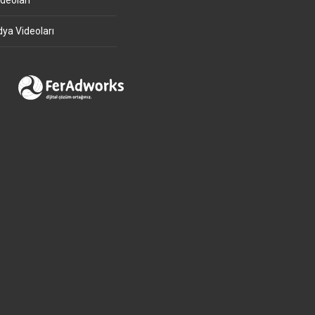
deoları
ya Videoları