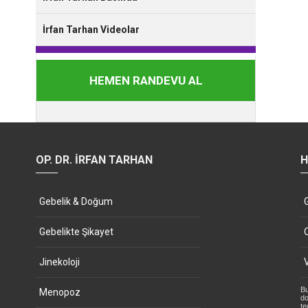
İrfan Tarhan Videolar
HEMEN RANDEVU AL
OP. DR. İRFAN TARHAN
H
Gebelik & Doğum
Gebelikte Şikayet
Jinekoloji
Bu
Menopoz
do
te