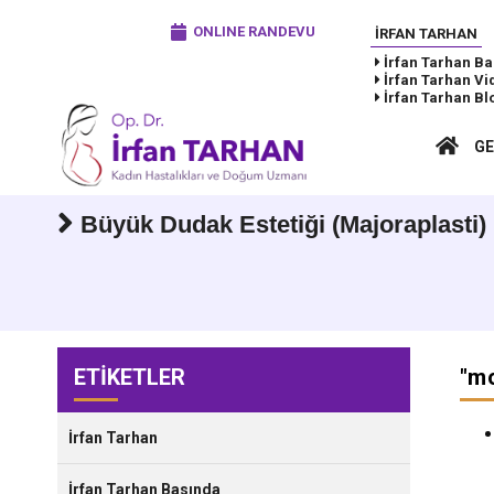
ONLINE RANDEVU
İRFAN TARHAN
İrfan Tarhan
Ba
İrfan Tarhan
Vi
İrfan Tarhan
Bl
GE
Büyük Dudak Estetiği (Majoraplasti)
ETİKETLER
"
mo
İrfan Tarhan
İrfan Tarhan Basında