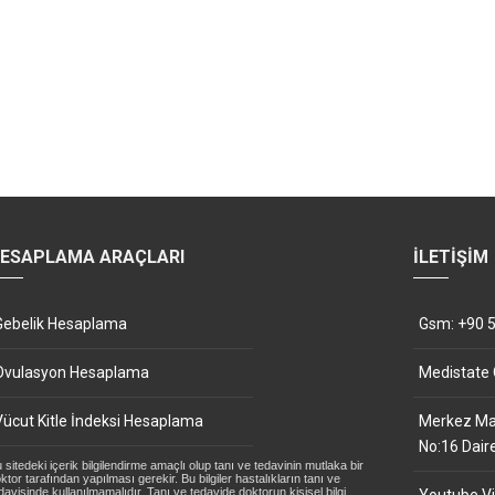
ESAPLAMA ARAÇLARI
İLETIŞIM
Gebelik Hesaplama
Gsm: +90 5
Ovulasyon Hesaplama
Medistate
Vücut Kitle İndeksi Hesaplama
Merkez Mah
No:16 Dair
 sitedeki içerik bilgilendirme amaçlı olup tanı ve tedavinin mutlaka bir
ktor tarafından yapılması gerekir. Bu bilgiler hastalıkların tanı ve
davisinde kullanılmamalıdır. Tanı ve tedavide doktorun kişisel bilgi,