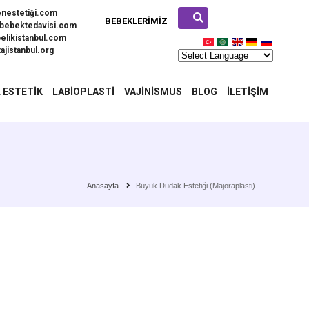
enestetiği.com
BEBEKLERIMIZ
bebektedavisi.com
elikistanbul.com
ajistanbul.org
 ESTETIK
LABIOPLASTI
VAJINISMUS
BLOG
İLETIŞIM
Anasayfa
Büyük Dudak Estetiği (Majoraplasti)