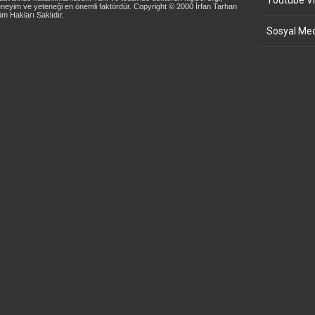
Youtube Vi
neyim ve yeteneği en önemli faktördür. Copyright © 2000 İrfan Tarhan
m Hakları Saklıdır.
Sosyal Med