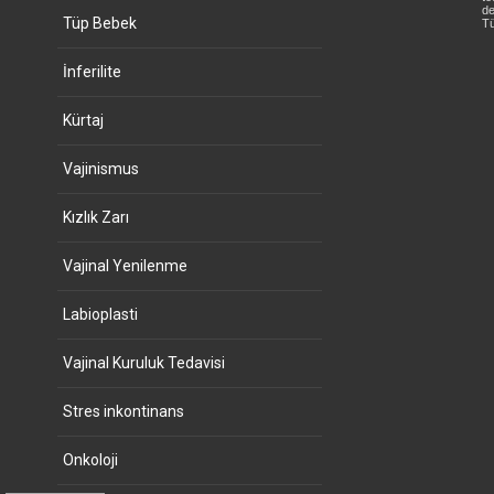
de
Tüp Bebek
Tü
İnferilite
Kürtaj
Vajinismus
Kızlık Zarı
Vajinal Yenilenme
Labioplasti
Vajinal Kuruluk Tedavisi
Stres inkontinans
Onkoloji