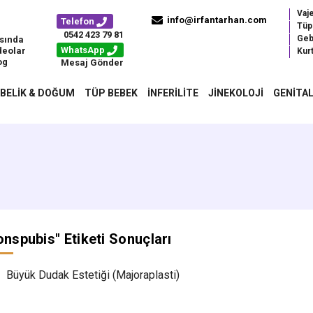
Vaj
info@irfantarhan.com
Telefon
Tüp
0542 423 79 81
Geb
sında
WhatsApp
deolar
Kurt
og
Mesaj Gönder
BELIK & DOĞUM
TÜP BEBEK
İNFERILITE
JINEKOLOJI
GENITAL
nspubis
" Etiketi Sonuçları
Büyük Dudak Estetiği (Majoraplasti)