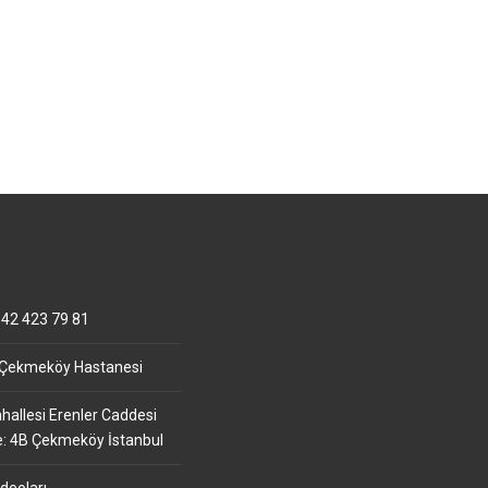
42 423 79 81
 Çekmeköy Hastanesi
allesi Erenler Caddesi
e: 4B Çekmeköy İstanbul