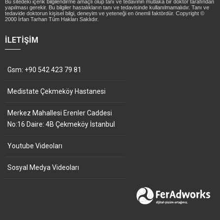
Bu sitedeki içerik bilgilendirme amaçlı olup tanı ve tedavinin mutlaka bir doktor tarafından
yapılması gerekir. Bu bilgiler hastalıkların tanı ve tedavisinde kullanılmamalıdır. Tanı ve
tedavide doktorun kişisel bilgi, deneyim ve yeteneği en önemli faktördür. Copyright ©
2000 İrfan Tarhan Tüm Hakları Saklıdır.
İLETIŞIM
Gsm: +90 542 423 79 81
Medistate Çekmeköy Hastanesi
Merkez Mahallesi Erenler Caddesi
No:16 Daire: 4B Çekmeköy İstanbul
Youtube Videoları
Sosyal Medya Videoları