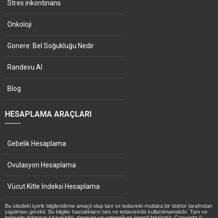
Stres inkontinans
Onkoloji
Gonere: Bel Soğukluğu Nedir
Randevu Al
Blog
HESAPLAMA ARAÇLARI
Gebelik Hesaplama
Ovulasyon Hesaplama
Vücut Kitle İndeksi Hesaplama
Bu sitedeki içerik bilgilendirme amaçlı olup tanı ve tedavinin mutlaka bir doktor tarafından
yapılması gerekir. Bu bilgiler hastalıkların tanı ve tedavisinde kullanılmamalıdır. Tanı ve
tedavide doktorun kişisel bilgi, deneyim ve yeteneği en önemli faktördür. Copyright ©