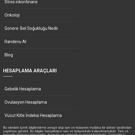
Stres inkontinans
Onkoloji
Gonere: Bel Soğukluğu Nedir
Randevu Al
Blog
HESAPLAMA ARAÇLARI
Gebelik Hesaplama
Ovulasyon Hesaplama
Vücut Kitle İndeksi Hesaplama
Bu sitedeki içerik bilgilendirme amaçlı olup tanı ve tedavinin mutlaka bir doktor tarafından
yapılması gerekir. Bu bilgiler hastalıkların tanı ve tedavisinde kullanılmamalıdır. Tanı ve
tedavide doktorun kişisel bilgi, deneyim ve yeteneği en önemli faktördür. Copyright ©