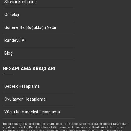
Stres inkontinans
Onkoloji
Gonere: Bel Soğukluğu Nedir
Randevu Al
Blog
HESAPLAMA ARAÇLARI
Gebelik Hesaplama
Ovulasyon Hesaplama
Vücut Kitle İndeksi Hesaplama
Bu sitedeki içerik bilgilendirme amaçlı olup tanı ve tedavinin mutlaka bir doktor tarafından
yapılması gerekir. Bu bilgiler hastalıkların tanı ve tedavisinde kullanılmamalıdır. Tanı ve
tedavide doktorun kişisel bilgi, deneyim ve yeteneği en önemli faktördür. Copyright ©