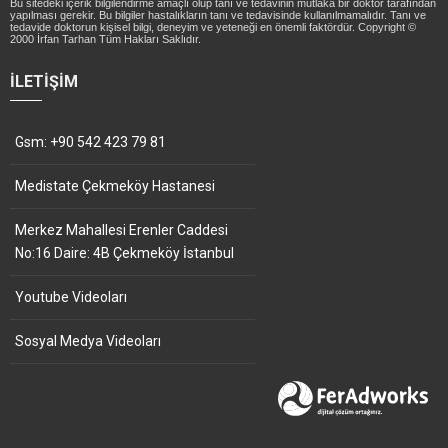
Bu sitedeki içerik bilgilendirme amaçlı olup tanı ve tedavinin mutlaka bir doktor tarafından
yapılması gerekir. Bu bilgiler hastalıkların tanı ve tedavisinde kullanılmamalıdır. Tanı ve
tedavide doktorun kişisel bilgi, deneyim ve yeteneği en önemli faktördür. Copyright ©
2000 İrfan Tarhan Tüm Hakları Saklıdır.
İLETIŞIM
Gsm: +90 542 423 79 81
Medistate Çekmeköy Hastanesi
Merkez Mahallesi Erenler Caddesi
No:16 Daire: 4B Çekmeköy İstanbul
Youtube Videoları
Sosyal Medya Videoları