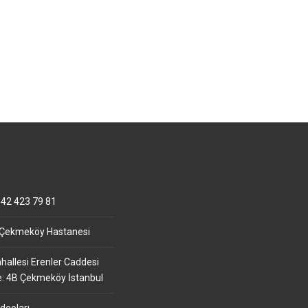
42 423 79 81
 Çekmeköy Hastanesi
allesi Erenler Caddesi
e: 4B Çekmeköy İstanbul