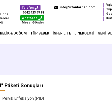
Vaj
info@irfantarhan.com
Telefon
Tüp
0542 423 79 81
Geb
sında
WhatsApp
deolar
Kurt
og
Mesaj Gönder
BELIK & DOĞUM
TÜP BEBEK
İNFERILITE
JINEKOLOJI
GENITAL
d
" Etiketi Sonuçları
Pelvik Enfeksiyon (PID)