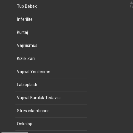
de
Tüp Bebek
Tü
İnferilite
Kürtaj
Vajinismus
Kızlık Zarı
Vajinal Yenilenme
Labioplasti
Vajinal Kuruluk Tedavisi
Stres inkontinans
Onkoloji