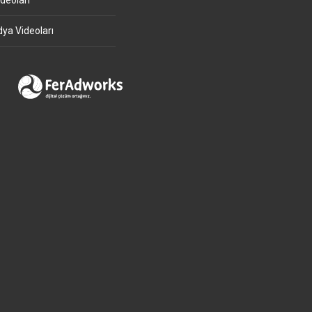
deoları
ya Videoları