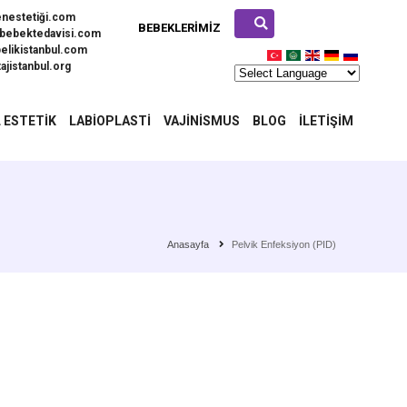
enestetiği.com
BEBEKLERIMIZ
bebektedavisi.com
elikistanbul.com
ajistanbul.org
 ESTETIK
LABIOPLASTI
VAJINISMUS
BLOG
İLETIŞIM
Anasayfa
Pelvik Enfeksiyon (PID)