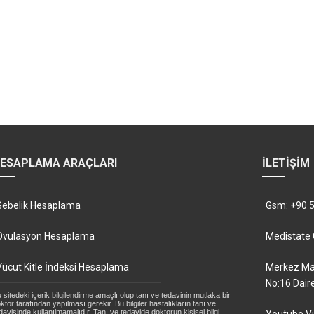
ESAPLAMA ARAÇLARI
İLETIŞIM
Gebelik Hesaplama
Gsm: +90 5
Ovulasyon Hesaplama
Medistate
Vücut Kitle İndeksi Hesaplama
Merkez Mah
No:16 Dair
 sitedeki içerik bilgilendirme amaçlı olup tanı ve tedavinin mutlaka bir
ktor tarafından yapılması gerekir. Bu bilgiler hastalıkların tanı ve
davisinde kullanılmamalıdır. Tanı ve tedavide doktorun kişisel bilgi,