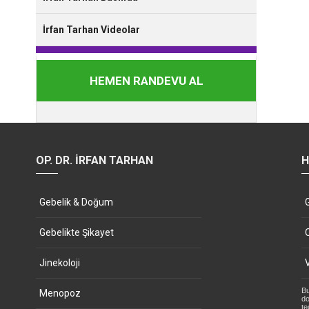
İrfan Tarhan Videolar
HEMEN RANDEVU AL
OP. DR. İRFAN TARHAN
H
Gebelik & Doğum
Gebelikte Şikayet
Jinekoloji
Bu
Menopoz
do
te