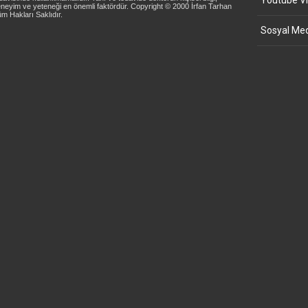
Youtube Vi
neyim ve yeteneği en önemli faktördür. Copyright © 2000 İrfan Tarhan
m Hakları Saklıdır.
Sosyal Med