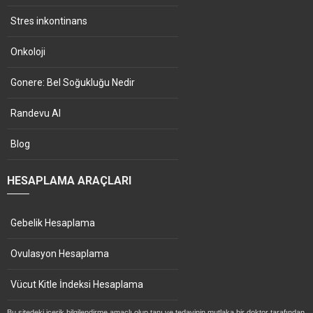
Stres inkontinans
Onkoloji
Gonere: Bel Soğukluğu Nedir
Randevu Al
Blog
HESAPLAMA ARAÇLARI
Gebelik Hesaplama
Ovulasyon Hesaplama
Vücut Kitle İndeksi Hesaplama
Bu sitedeki içerik bilgilendirme amaçlı olup tanı ve tedavinin mutlaka bir doktor tarafından