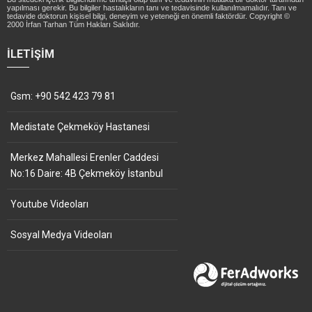
yapılması gerekir. Bu bilgiler hastalıkların tanı ve tedavisinde kullanılmamalıdır. Tanı ve
tedavide doktorun kişisel bilgi, deneyim ve yeteneği en önemli faktördür. Copyright ©
2000 İrfan Tarhan Tüm Hakları Saklıdır.
İLETIŞIM
Gsm: +90 542 423 79 81
Medistate Çekmeköy Hastanesi
Merkez Mahallesi Erenler Caddesi
No:16 Daire: 4B Çekmeköy İstanbul
Youtube Videoları
Sosyal Medya Videoları