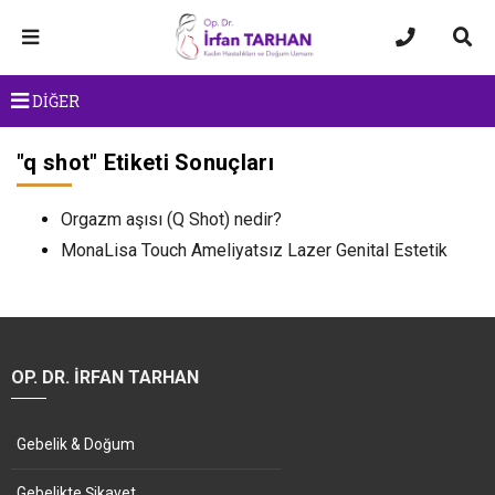
DİĞER
"
q shot
" Etiketi Sonuçları
Orgazm aşısı (Q Shot) nedir?
MonaLisa Touch Ameliyatsız Lazer Genital Estetik
OP. DR. İRFAN TARHAN
Gebelik & Doğum
Gebelikte Şikayet