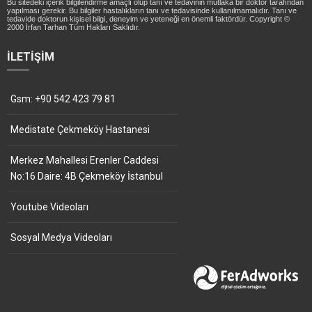
Bu sitedeki içerik bilgilendirme amaçlı olup tanı ve tedavinin mutlaka bir doktor tarafından
yapılması gerekir. Bu bilgiler hastalıkların tanı ve tedavisinde kullanılmamalıdır. Tanı ve
tedavide doktorun kişisel bilgi, deneyim ve yeteneği en önemli faktördür. Copyright ©
2000 İrfan Tarhan Tüm Hakları Saklıdır.
İLETIŞIM
Gsm: +90 542 423 79 81
Medistate Çekmeköy Hastanesi
Merkez Mahallesi Erenler Caddesi
No:16 Daire: 4B Çekmeköy İstanbul
Youtube Videoları
Sosyal Medya Videoları