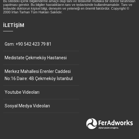
Bu sitedeki içerik bilgilendirme amaçlı olup tanı ve tedavinin mutlaka bir doktor tarafından
yapılması gerekir. Bu bilgiler hastalıkların tanı ve tedavisinde kullanılmamalıdır. Tanı ve
tedavide doktorun kişisel bilgi, deneyim ve yeteneği en önemli faktördür. Copyright ©
2000 İrfan Tarhan Tüm Hakları Saklıdır.
İLETIŞIM
Gsm: +90 542 423 79 81
Medistate Çekmeköy Hastanesi
Merkez Mahallesi Erenler Caddesi
No:16 Daire: 4B Çekmeköy İstanbul
Youtube Videoları
Sosyal Medya Videoları