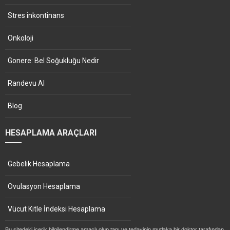
Stres inkontinans
Onkoloji
Gonere: Bel Soğukluğu Nedir
Randevu Al
Blog
HESAPLAMA ARAÇLARI
Gebelik Hesaplama
Ovulasyon Hesaplama
Vücut Kitle İndeksi Hesaplama
Bu sitedeki içerik bilgilendirme amaçlı olup tanı ve tedavinin mutlaka bir doktor tarafından