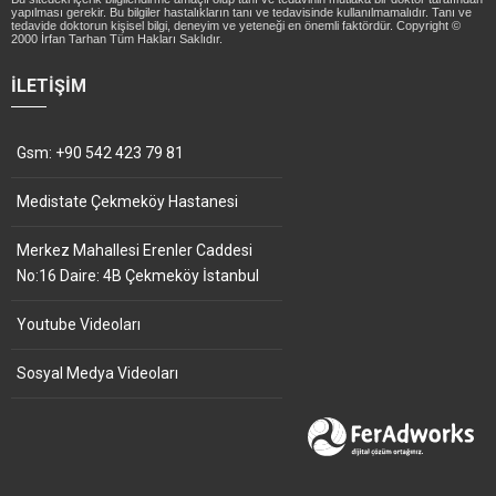
yapılması gerekir. Bu bilgiler hastalıkların tanı ve tedavisinde kullanılmamalıdır. Tanı ve
tedavide doktorun kişisel bilgi, deneyim ve yeteneği en önemli faktördür. Copyright ©
2000 İrfan Tarhan Tüm Hakları Saklıdır.
İLETIŞIM
Gsm: +90 542 423 79 81
Medistate Çekmeköy Hastanesi
Merkez Mahallesi Erenler Caddesi
No:16 Daire: 4B Çekmeköy İstanbul
Youtube Videoları
Sosyal Medya Videoları