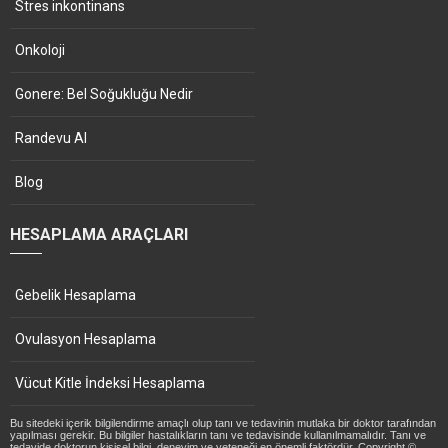
Stres inkontinans
Onkoloji
Gonere: Bel Soğukluğu Nedir
Randevu Al
Blog
HESAPLAMA ARAÇLARI
Gebelik Hesaplama
Ovulasyon Hesaplama
Vücut Kitle İndeksi Hesaplama
Bu sitedeki içerik bilgilendirme amaçlı olup tanı ve tedavinin mutlaka bir doktor tarafından
yapılması gerekir. Bu bilgiler hastalıkların tanı ve tedavisinde kullanılmamalıdır. Tanı ve
tedavide doktorun kişisel bilgi, deneyim ve yeteneği en önemli faktördür. Copyright ©