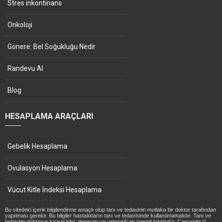
Stres inkontinans
Onkoloji
Gonere: Bel Soğukluğu Nedir
Randevu Al
Blog
HESAPLAMA ARAÇLARI
Gebelik Hesaplama
Ovulasyon Hesaplama
Vücut Kitle İndeksi Hesaplama
Bu sitedeki içerik bilgilendirme amaçlı olup tanı ve tedavinin mutlaka bir doktor tarafından
yapılması gerekir. Bu bilgiler hastalıkların tanı ve tedavisinde kullanılmamalıdır. Tanı ve
tedavide doktorun kişisel bilgi, deneyim ve yeteneği en önemli faktördür. Copyright ©