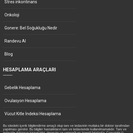
Stres inkontinans
Onkoloji
Gonere: Bel Soğukluğu Nedir
Randevu Al
Blog
HESAPLAMA ARAÇLARI
Gebelik Hesaplama
Ovulasyon Hesaplama
Vücut Kitle İndeksi Hesaplama
Bu sitedeki içerik bilgilendirme amaçlı olup tanı ve tedavinin mutlaka bir doktor tarafından
yapılması gerekir. Bu bilgiler hastalıkların tanı ve tedavisinde kullanılmamalıdır. Tanı ve
tedavide doktorun kişisel bilgi, deneyim ve yeteneği en önemli faktördür. Copyright ©