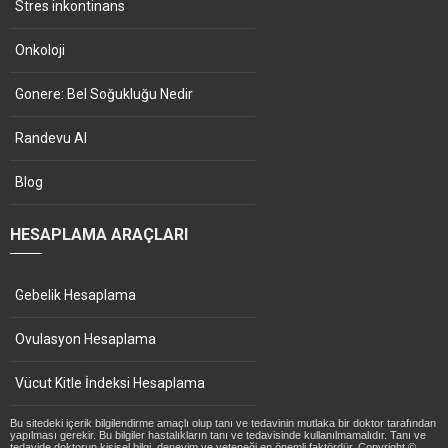
Stres inkontinans
Onkoloji
Gonere: Bel Soğukluğu Nedir
Randevu Al
Blog
HESAPLAMA ARAÇLARI
Gebelik Hesaplama
Ovulasyon Hesaplama
Vücut Kitle İndeksi Hesaplama
Bu sitedeki içerik bilgilendirme amaçlı olup tanı ve tedavinin mutlaka bir doktor tarafından
yapılması gerekir. Bu bilgiler hastalıkların tanı ve tedavisinde kullanılmamalıdır. Tanı ve
tedavide doktorun kişisel bilgi, deneyim ve yeteneği en önemli faktördür. Copyright ©