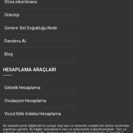
Stres inkontinans
Onkoloji
Gonere: Bel Soğukluğu Nedir
Randevu Al
Blog
HESAPLAMA ARAÇLARI
Gebelik Hesaplama
Ovulasyon Hesaplama
Vücut Kitle İndeksi Hesaplama
Bu sitedeki içerik bilgilendirme amaçlı olup tanı ve tedavinin mutlaka bir doktor tarafından
yapılması gerekir. Bu bilgiler hastalıkların tanı ve tedavisinde kullanılmamalıdır. Tanı ve
tedavide doktorun kişisel bilgi, deneyim ve yeteneği en önemli faktördür. Copyright ©