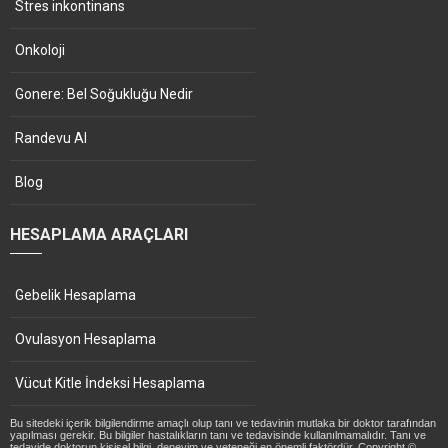
Stres inkontinans
Onkoloji
Gonere: Bel Soğukluğu Nedir
Randevu Al
Blog
HESAPLAMA ARAÇLARI
Gebelik Hesaplama
Ovulasyon Hesaplama
Vücut Kitle İndeksi Hesaplama
Bu sitedeki içerik bilgilendirme amaçlı olup tanı ve tedavinin mutlaka bir doktor tarafından
yapılması gerekir. Bu bilgiler hastalıkların tanı ve tedavisinde kullanılmamalıdır. Tanı ve
tedavide doktorun kişisel bilgi, deneyim ve yeteneği en önemli faktördür. Copyright ©