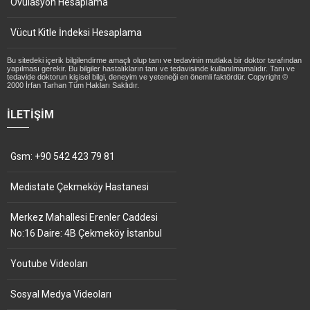
Ovulasyon Hesaplama
Vücut Kitle İndeksi Hesaplama
Bu sitedeki içerik bilgilendirme amaçlı olup tanı ve tedavinin mutlaka bir doktor tarafından
yapılması gerekir. Bu bilgiler hastalıkların tanı ve tedavisinde kullanılmamalıdır. Tanı ve
tedavide doktorun kişisel bilgi, deneyim ve yeteneği en önemli faktördür. Copyright ©
2000 İrfan Tarhan Tüm Hakları Saklıdır.
İLETIŞIM
Gsm: +90 542 423 79 81
Medistate Çekmeköy Hastanesi
Merkez Mahallesi Erenler Caddesi
No:16 Daire: 4B Çekmeköy İstanbul
Youtube Videoları
Sosyal Medya Videoları