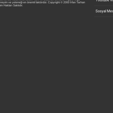
Youtube Vi
neyim ve yeteneği en önemli faktördür. Copyright © 2000 İrfan Tarhan
m Hakları Saklıdır.
Sosyal Med