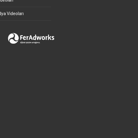
deoları
ya Videoları