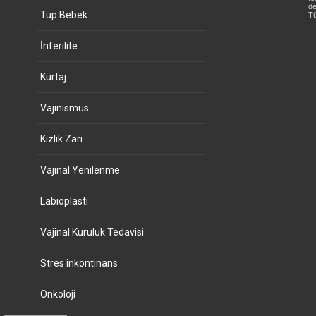
de
Tüp Bebek
Tü
İnferilite
Kürtaj
Vajinismus
Kızlık Zarı
Vajinal Yenilenme
Labioplasti
Vajinal Kuruluk Tedavisi
Stres inkontinans
Onkoloji