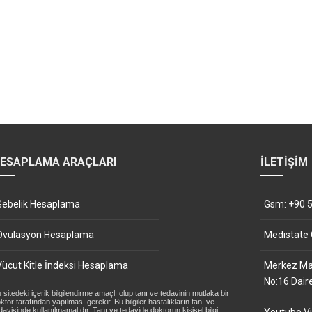
ESAPLAMA ARAÇLARI
İLETIŞIM
Gebelik Hesaplama
Gsm: +90 5
Ovulasyon Hesaplama
Medistate
Vücut Kitle İndeksi Hesaplama
Merkez Mah
No:16 Dair
 sitedeki içerik bilgilendirme amaçlı olup tanı ve tedavinin mutlaka bir
ktor tarafından yapılması gerekir. Bu bilgiler hastalıkların tanı ve
davisinde kullanılmamalıdır. Tanı ve tedavide doktorun kişisel bilgi,