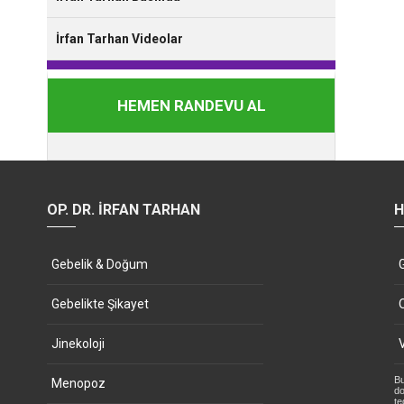
İrfan Tarhan Videolar
HEMEN RANDEVU AL
OP. DR. İRFAN TARHAN
H
Gebelik & Doğum
Gebelikte Şikayet
Jinekoloji
Bu
Menopoz
do
te