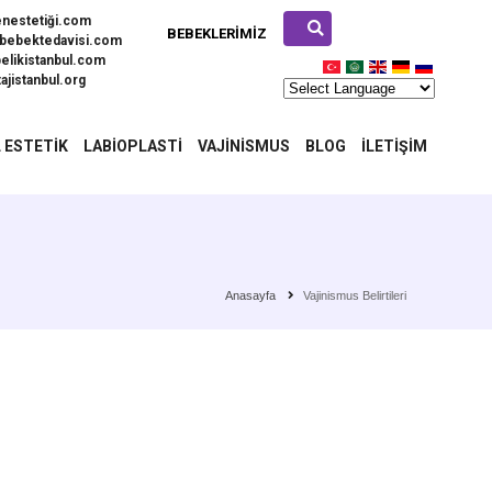
enestetiği.com
BEBEKLERIMIZ
bebektedavisi.com
elikistanbul.com
ajistanbul.org
 ESTETIK
LABIOPLASTI
VAJINISMUS
BLOG
İLETIŞIM
Anasayfa
Vajinismus Belirtileri