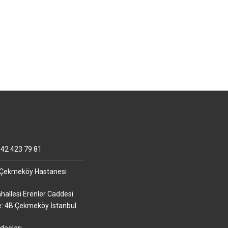
42 423 79 81
 Çekmeköy Hastanesi
allesi Erenler Caddesi
e: 4B Çekmeköy İstanbul