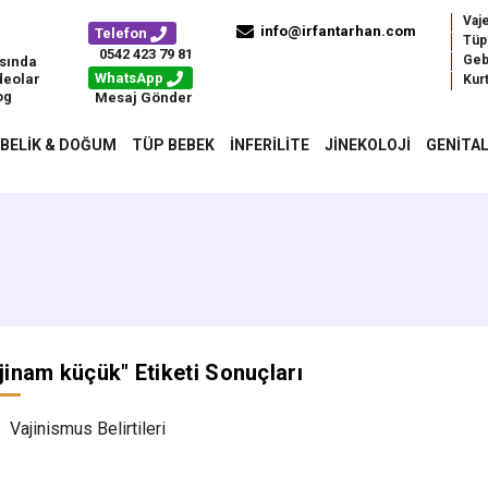
Vaj
info@irfantarhan.com
Telefon
Tüp
0542 423 79 81
Geb
sında
WhatsApp
deolar
Kurt
og
Mesaj Gönder
BELIK & DOĞUM
TÜP BEBEK
İNFERILITE
JINEKOLOJI
GENITAL
jinam küçük
" Etiketi Sonuçları
Vajinismus Belirtileri