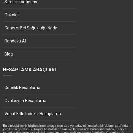
Stres inkontinans
Onkoloji
Gonere: Bel Soğukluğu Nedir
Randevu Al
Blog
HESAPLAMA ARAÇLARI
Gebelik Hesaplama
Ovulasyon Hesaplama
Vücut Kitle İndeksi Hesaplama
Bu sitedeki içerik bilgilendirme amaçlı olup tanı ve tedavinin mutlaka bir doktor tarafından
yapılması gerekir. Bu bilgiler hastalıkların tanı ve tedavisinde kullanılmamalıdır. Tanı ve
tedavide doktorun kişisel bilgi, deneyim ve yeteneği en önemli faktördür. Copyright ©