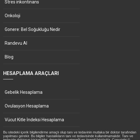
Stres inkontinans
Onkoloji
Gonere: Bel Soğukluğu Nedir
Randevu Al
Blog
HESAPLAMA ARAÇLARI
Gebelik Hesaplama
Ovulasyon Hesaplama
Vücut Kitle İndeksi Hesaplama
Bu sitedeki içerik bilgilendirme amaçlı olup tanı ve tedavinin mutlaka bir doktor tarafından
yapılması gerekir. Bu bilgiler hastalıkların tanı ve tedavisinde kullanılmamalıdır. Tanı ve
tedavide doktorun kişisel bilgi, deneyim ve yeteneği en önemli faktördür. Copyright ©