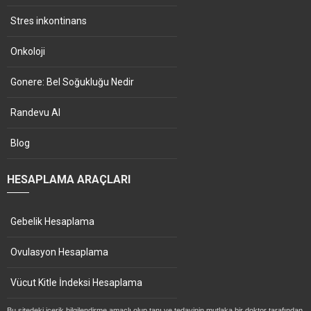
Stres inkontinans
Onkoloji
Gonere: Bel Soğukluğu Nedir
Randevu Al
Blog
HESAPLAMA ARAÇLARI
Gebelik Hesaplama
Ovulasyon Hesaplama
Vücut Kitle İndeksi Hesaplama
Bu sitedeki içerik bilgilendirme amaçlı olup tanı ve tedavinin mutlaka bir doktor tarafından