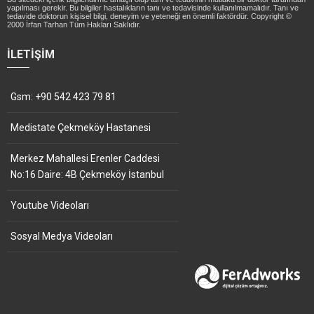
yapılması gerekir. Bu bilgiler hastalıkların tanı ve tedavisinde kullanılmamalıdır. Tanı ve
tedavide doktorun kişisel bilgi, deneyim ve yeteneği en önemli faktördür. Copyright ©
2000 İrfan Tarhan Tüm Hakları Saklıdır.
İLETIŞIM
Gsm: +90 542 423 79 81
Medistate Çekmeköy Hastanesi
Merkez Mahallesi Erenler Caddesi
No:16 Daire: 4B Çekmeköy İstanbul
Youtube Videoları
Sosyal Medya Videoları