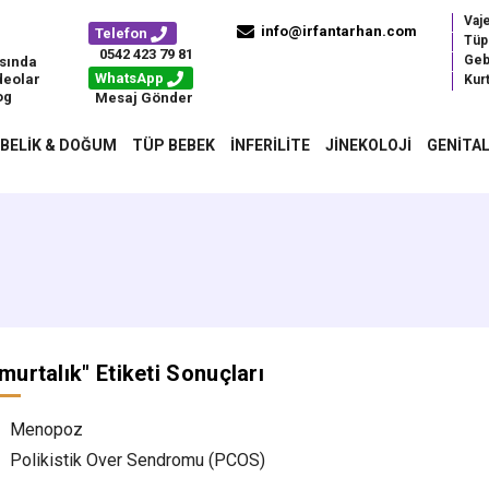
Vaj
info@irfantarhan.com
Telefon
Tüp
0542 423 79 81
Geb
sında
WhatsApp
deolar
Kurt
og
Mesaj Gönder
BELIK & DOĞUM
TÜP BEBEK
İNFERILITE
JINEKOLOJI
GENITAL
murtalık
" Etiketi Sonuçları
Menopoz
Polikistik Over Sendromu (PCOS)