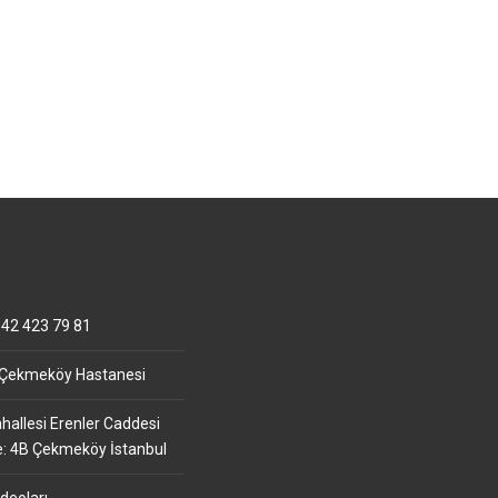
42 423 79 81
 Çekmeköy Hastanesi
allesi Erenler Caddesi
e: 4B Çekmeköy İstanbul