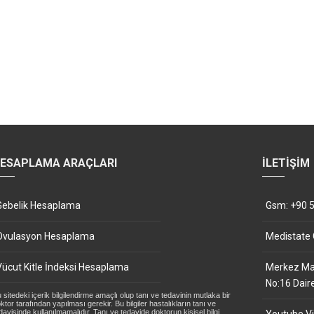
ESAPLAMA ARAÇLARI
İLETIŞIM
Gebelik Hesaplama
Gsm: +90 5
Ovulasyon Hesaplama
Medistate
Vücut Kitle İndeksi Hesaplama
Merkez Mah
No:16 Dair
 sitedeki içerik bilgilendirme amaçlı olup tanı ve tedavinin mutlaka bir
ktor tarafından yapılması gerekir. Bu bilgiler hastalıkların tanı ve
davisinde kullanılmamalıdır. Tanı ve tedavide doktorun kişisel bilgi,