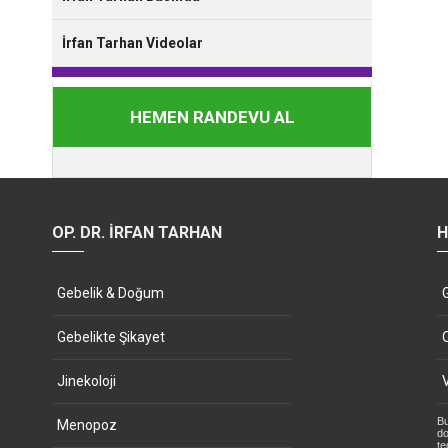
İrfan Tarhan Videolar
HEMEN RANDEVU AL
OP. DR. İRFAN TARHAN
H
Gebelik & Doğum
Gebelikte Şikayet
Jinekoloji
Bu
Menopoz
do
te