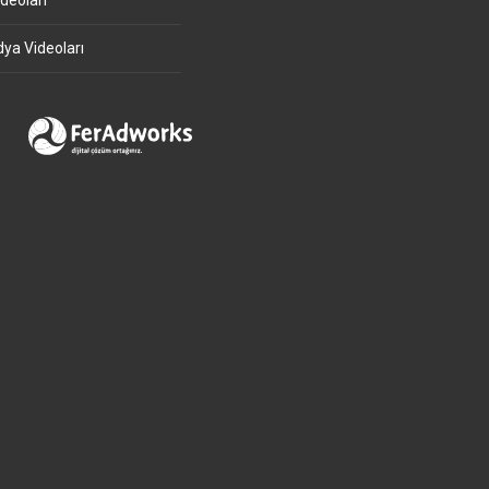
deoları
ya Videoları