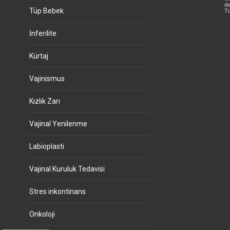
de
Tüp Bebek
Tü
İnferilite
Kürtaj
Vajinismus
Kızlık Zarı
Vajinal Yenilenme
Labioplasti
Vajinal Kuruluk Tedavisi
Stres inkontinans
Onkoloji