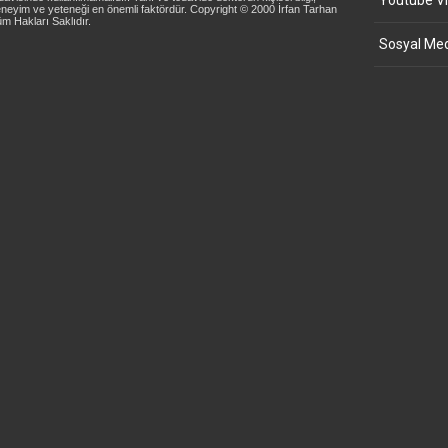
Youtube Vi
neyim ve yeteneği en önemli faktördür. Copyright © 2000 İrfan Tarhan
m Hakları Saklıdır.
Sosyal Med