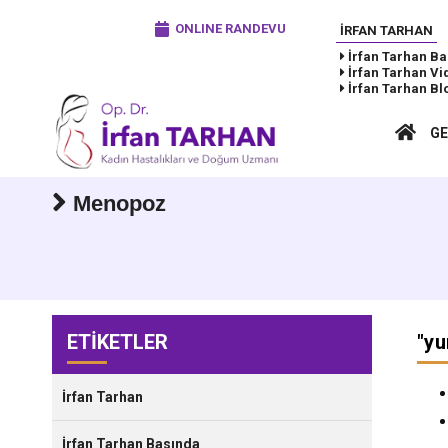
ONLINE RANDEVU
İRFAN TARHAN
İrfan Tarhan
Ba
İrfan Tarhan
Vi
İrfan Tarhan
Bl
GE
Menopoz
ETİKETLER
"
yu
İrfan Tarhan
İrfan Tarhan Basında