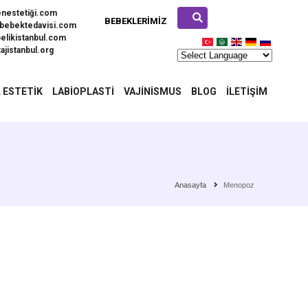
enestetiği.com
BEBEKLERIMIZ
bebektedavisi.com
elikistanbul.com
ajistanbul.org
 ESTETIK
LABIOPLASTI
VAJINISMUS
BLOG
İLETIŞIM
Anasayfa
Menopoz