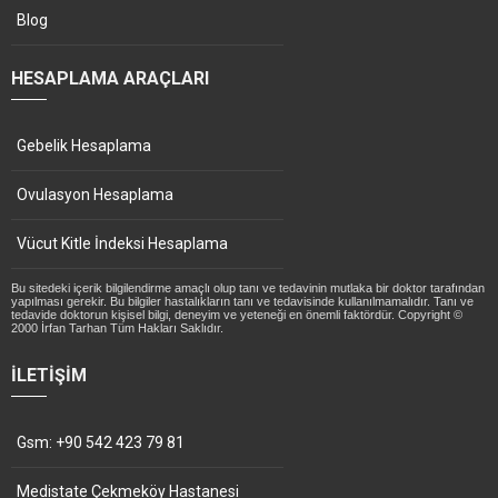
Blog
HESAPLAMA ARAÇLARI
Gebelik Hesaplama
Ovulasyon Hesaplama
Vücut Kitle İndeksi Hesaplama
Bu sitedeki içerik bilgilendirme amaçlı olup tanı ve tedavinin mutlaka bir doktor tarafından
yapılması gerekir. Bu bilgiler hastalıkların tanı ve tedavisinde kullanılmamalıdır. Tanı ve
tedavide doktorun kişisel bilgi, deneyim ve yeteneği en önemli faktördür. Copyright ©
2000 İrfan Tarhan Tüm Hakları Saklıdır.
İLETIŞIM
Gsm: +90 542 423 79 81
Medistate Çekmeköy Hastanesi