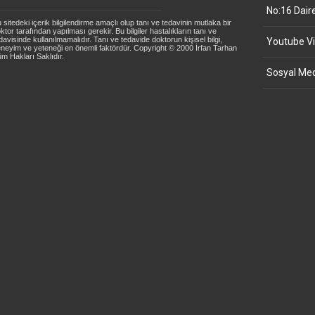
No:16 Dair
 sitedeki içerik bilgilendirme amaçlı olup tanı ve tedavinin mutlaka bir
ktor tarafından yapılması gerekir. Bu bilgiler hastalıkların tanı ve
davisinde kullanılmamalıdır. Tanı ve tedavide doktorun kişisel bilgi,
Youtube Vi
neyim ve yeteneği en önemli faktördür. Copyright © 2000 İrfan Tarhan
m Hakları Saklıdır.
Sosyal Med