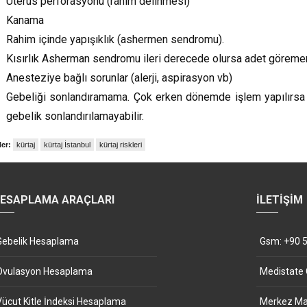
Uterus perforasyonu (rahim delinmesi)
Kanama
Rahim içinde yapışıklık (ashermen sendromu).
Kısırlık Asherman sendromu ileri derecede olursa adet görememe 
Anesteziye bağlı sorunlar (alerji, aspirasyon vb)
Gebeliği sonlandıramama. Çok erken dönemde işlem yapılırsa 
gebelik sonlandırılamayabilir.
ler:
kürtaj
kürtaj İstanbul
kürtaj riskleri
ESAPLAMA ARAÇLARI
İLETIŞIM
Gebelik Hesaplama
Gsm: +90 5
Ovulasyon Hesaplama
Medistate
Vücut Kitle İndeksi Hesaplama
Merkez Mah