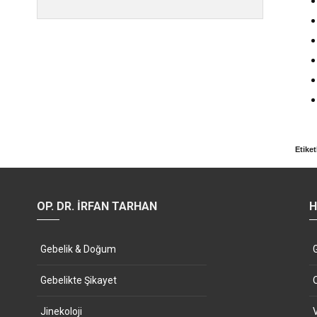
Etiket
OP. DR. İRFAN TARHAN
H
Gebelik & Doğum
Gebelikte Şikayet
Jinekoloji