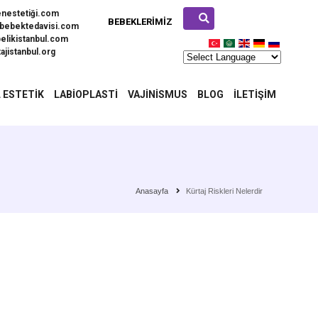
enestetiği.com
BEBEKLERIMIZ
bebektedavisi.com
elikistanbul.com
ajistanbul.org
 ESTETIK
LABIOPLASTI
VAJINISMUS
BLOG
İLETIŞIM
Anasayfa
Kürtaj Riskleri Nelerdir