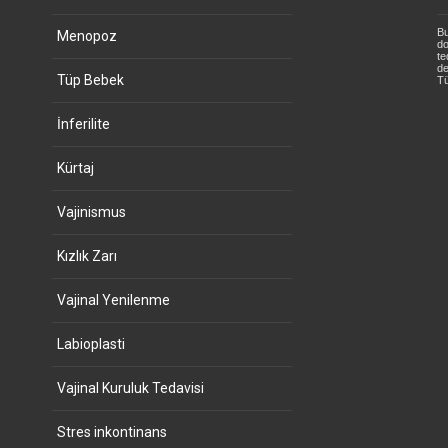
Bu
Menopoz
do
te
de
Tüp Bebek
Tü
İnferilite
Kürtaj
Vajinismus
Kızlık Zarı
Vajinal Yenilenme
Labioplasti
Vajinal Kuruluk Tedavisi
Stres inkontinans