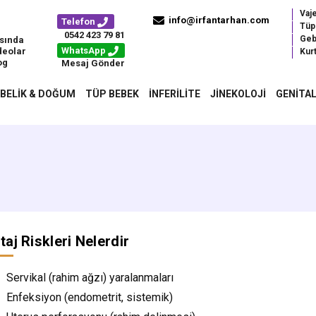
Vaj
info@irfantarhan.com
Telefon
Tüp
0542 423 79 81
Geb
sında
WhatsApp
deolar
Kurt
og
Mesaj Gönder
BELIK & DOĞUM
TÜP BEBEK
İNFERILITE
JINEKOLOJI
GENITAL
taj Riskleri Nelerdir
Servikal (rahim ağzı) yaralanmaları
Enfeksiyon (endometrit, sistemik)