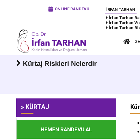
ONLINE RANDEVU
İRFAN TARHAN
İrfan Tarhan
Ba
İrfan Tarhan
Vi
İrfan Tarhan
Bl
GE
Kürtaj Riskleri Nelerdir
» KÜRTAJ
Kür
HEMEN RANDEVU AL