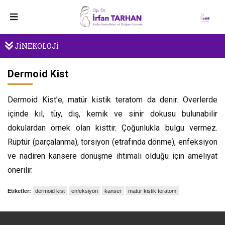
JİNEKOLOJİ
Dermoid Kist
Dermoid Kist’e, matür kistik teratom da denir. Overlerde
içinde kıl, tüy, diş, kemik ve sinir dokusu bulunabilir
dokulardan örnek olan kisttir. Çoğunlukla bulgu vermez.
Rüptür (parçalanma), torsiyon (etrafında dönme), enfeksiyon
ve nadiren kansere dönüşme ihtimali olduğu için ameliyat
önerilir.
Etiketler:
dermoid kist
enfeksiyon
kanser
matür kistik teratom