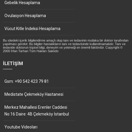
Gebelik Hesaplama
Ovulasyon Hesaplama
Vücut Kitle İndeksi Hesaplama
Bu sitedeki içerik bilgilendirme amaçlı olup tanı ve tedavinin mutlaka bir doktor tarafından
yapılması gerekir. Bu bilgiler hastalıkların tanı ve tedavisinde kullanılmamalıdır. Tanı ve
tedavide doktorun kişisel bilgi, deneyim ve yeteneği en önemli faktördür. Copyright ©
2000 İrfan Tarhan Tüm Hakları Saklıdır.
İLETIŞIM
Gsm: +90 542 423 79 81
Medistate Çekmeköy Hastanesi
Merkez Mahallesi Erenler Caddesi
No:16 Daire: 4B Çekmeköy İstanbul
Youtube Videoları