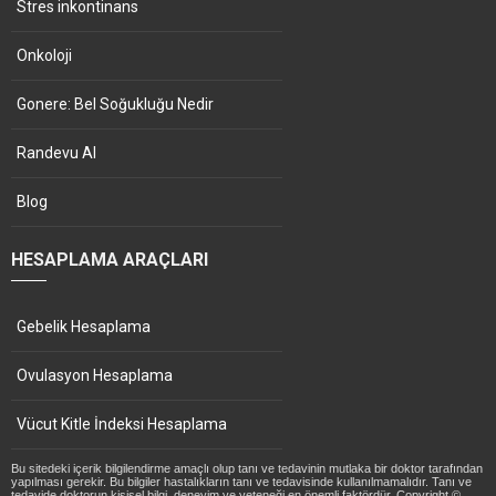
Stres inkontinans
Onkoloji
Gonere: Bel Soğukluğu Nedir
Randevu Al
Blog
HESAPLAMA ARAÇLARI
Gebelik Hesaplama
Ovulasyon Hesaplama
Vücut Kitle İndeksi Hesaplama
Bu sitedeki içerik bilgilendirme amaçlı olup tanı ve tedavinin mutlaka bir doktor tarafından
yapılması gerekir. Bu bilgiler hastalıkların tanı ve tedavisinde kullanılmamalıdır. Tanı ve
tedavide doktorun kişisel bilgi, deneyim ve yeteneği en önemli faktördür. Copyright ©