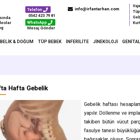
Vaj
info@irfantarhan.com
Telefon
Tüp
0542 423 79 81
Geb
sında
WhatsApp
deolar
Kurt
og
Mesaj Gönder
BELIK & DOĞUM
TÜP BEBEK
İNFERILITE
JINEKOLOJI
GENITAL
ta Hafta Gebelik
Gebelik haftası hesapla
yapılır. Döllenme ve imp
takiben bütün vücut parç
fasulye tanesi büyüklüğün
bağırsaklar oluşur. Sonr