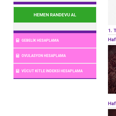
HEMEN RANDEVU AL
1.
Haf
GEBELİK HESAPLAMA
OVULASYON HESAPLAMA
VÜCUT KİTLE İNDEKSİ HESAPLAMA
Haf