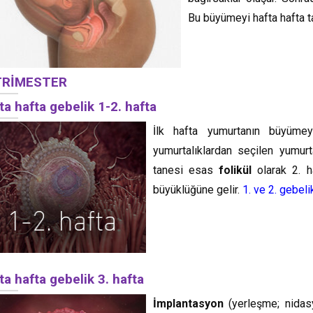
Bu büyümeyi hafta hafta t
 TRİMESTER
ta hafta gebelik 1-2. hafta
İlk hafta yumurtanın büyümey
yumurtalıklardan seçilen yumurt
tanesi esas
folikül
olarak 2. 
büyüklüğüne gelir.
1. ve 2. gebel
ta hafta gebelik 3. hafta
İmplantasyon
(yerleşme; nidas