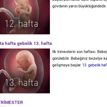
gövdenin yarısı büyüklüğündedir
ta hafta gebelik 13. hafta
İlk trimesterin son haftası. Bebe
görülebilir. Bebeğiniz bezelye ka
gelişmeye başlar.
13. gebelik ha
 TRİMESTER