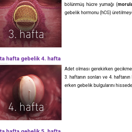
bölünmüş hücre yumağı (
morul
gebelik hormonu (hCG) üretilmey
ta hafta gebelik 4. hafta
Adet olması gerekirken gecikme ol
3. haftanın sonları ve 4. haftanı
erken gebelik bulgularını hissede
ta hafta gebelik 5. hafta