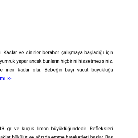
 Kaslar ve sinirler beraber çalışmaya başladığı için
ini yumruk yapar ancak bunların hiçbirini hissetmezsiniz.
 incir kadar olur. Bebeğin başı vücut büyüklüğü
amı >>
8 gr ve küçük limon büyüklüğündedir. Refleksleri
 ayaklar bükülür ve ağızda emme hareketleri başlar. Baş