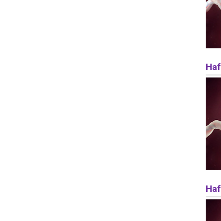
Haf
Haf