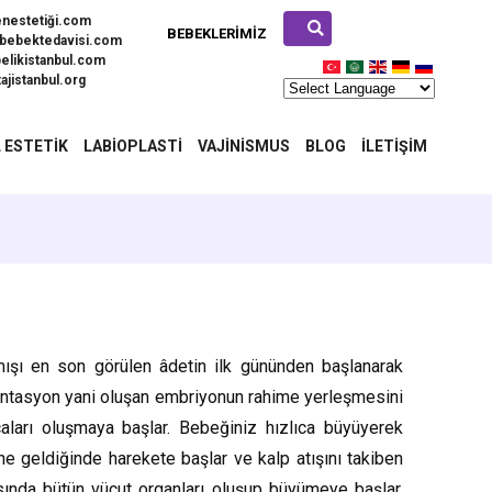
enestetiği.com
BEBEKLERIMIZ
bebektedavisi.com
elikistanbul.com
ajistanbul.org
 ESTETIK
LABIOPLASTI
VAJINISMUS
BLOG
İLETIŞIM
mışı en son görülen âdetin ilk gününden başlanarak
lantasyon yani oluşan embriyonun rahime yerleşmesini
aları oluşmaya başlar. Bebeğiniz hızlıca büyüyerek
e geldiğinde harekete başlar ve kalp atışını takiben
asında bütün vücut organları oluşup büyümeye başlar.