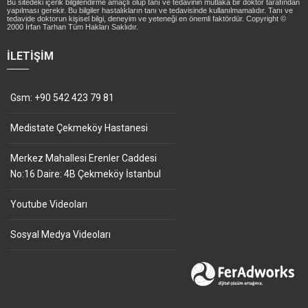
Bu sitedeki içerik bilgilendirme amaçlı olup tanı ve tedavinin mutlaka bir doktor tarafından
yapılması gerekir. Bu bilgiler hastalıkların tanı ve tedavisinde kullanılmamalıdır. Tanı ve
tedavide doktorun kişisel bilgi, deneyim ve yeteneği en önemli faktördür. Copyright ©
2000 İrfan Tarhan Tüm Hakları Saklıdır.
İLETIŞIM
Gsm: +90 542 423 79 81
Medistate Çekmeköy Hastanesi
Merkez Mahallesi Erenler Caddesi
No:16 Daire: 4B Çekmeköy İstanbul
Youtube Videoları
Sosyal Medya Videoları