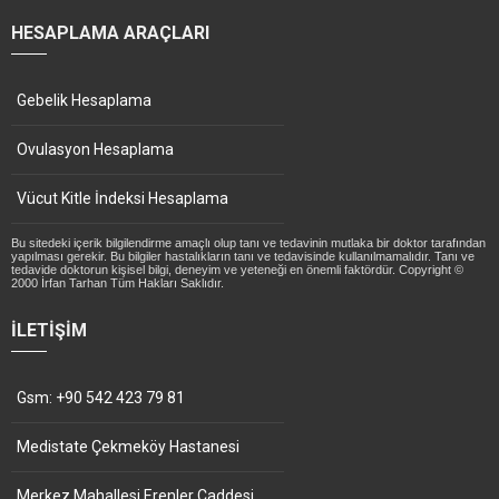
HESAPLAMA ARAÇLARI
Gebelik Hesaplama
Ovulasyon Hesaplama
Vücut Kitle İndeksi Hesaplama
Bu sitedeki içerik bilgilendirme amaçlı olup tanı ve tedavinin mutlaka bir doktor tarafından
yapılması gerekir. Bu bilgiler hastalıkların tanı ve tedavisinde kullanılmamalıdır. Tanı ve
tedavide doktorun kişisel bilgi, deneyim ve yeteneği en önemli faktördür. Copyright ©
2000 İrfan Tarhan Tüm Hakları Saklıdır.
İLETIŞIM
Gsm: +90 542 423 79 81
Medistate Çekmeköy Hastanesi
Merkez Mahallesi Erenler Caddesi