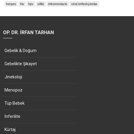
herpes
hiv
hpv
sifiliz
trikomoniazis
viral enfeskyionlar
OP. DR. İRFAN TARHAN
Gebelik & Doğum
Gebelikte Şikayet
Jinekoloji
Menopoz
Tüp Bebek
İnferilite
Kürtaj